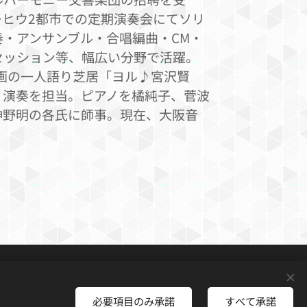
ーヒウ2都市での定期演奏会にてソリ
・アンサンブル・合唱編曲・CM・
セッション等、幅広い分野で活躍。
企画の一人語り芝居「ヨル♪宮沢賢
・演奏を担当。ピアノを橘純子、菅波
神野明の各氏に師事。現在、大阪音
必要項目のみ承諾
すべて承諾