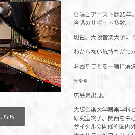
合唱ピアニスト歴25年
合唱のサポート多数。
現在、大阪音楽大学に
わからない気持ちがわ
お困りごとを一緒に解
✵✵✵
広島県出身。
大阪音楽大学器楽学科
はこちら
研究室終了。関西を中
サイタルの開催や国内外
チェルニーヒウ・フィ